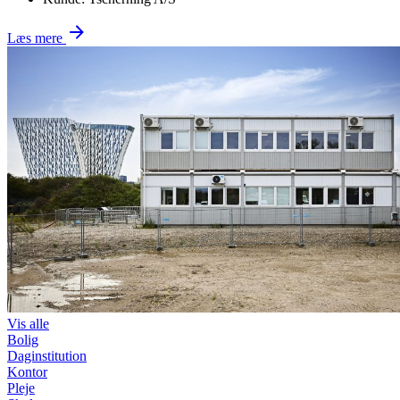
Læs mere
Vis alle
Bolig
Daginstitution
Kontor
Pleje