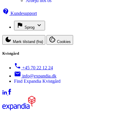
Arbejd hos os
Kundesupport
Sprog
Mørk tilstand (fra)
Cookies
Kvistgård
+45 70 22 12 24
info@expandia.dk
Find Expandia Kvistgård