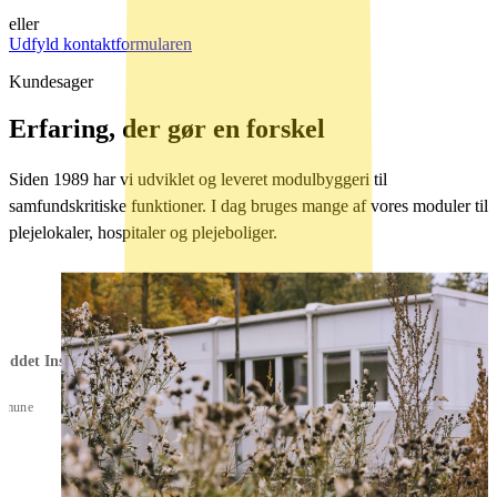
eller
Udfyld kontaktformularen
Kundesager
Erfaring, der gør en forskel
Siden 1989 har vi udviklet og leveret modulbyggeri til
samfundskritiske funktioner. I dag bruges mange af vores moduler til
plejelokaler, hospitaler og plejeboliger.
uddet Insperia
mmune