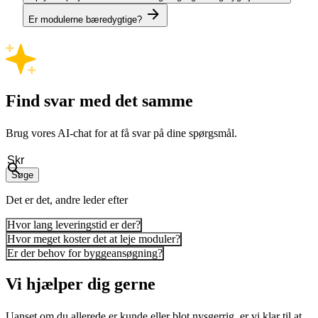
Er modulerne bæredygtige?
Find svar med det samme
Brug vores AI-chat for at få svar på dine spørgsmål.
Søge
Det er det, andre leder efter
Hvor lang leveringstid er der?
Hvor meget koster det at leje moduler?
Er der behov for byggeansøgning?
Vi hjælper dig gerne
Uanset om du allerede er kunde eller blot nysgerrig, er vi klar til at