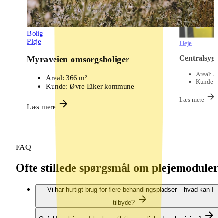
Bolig
Pleje
Pleje
Centralsyge
Myraveien omsorgsboliger
Areal:
50
Areal:
366 m²
Kunde:
R
Kunde:
Øvre Eiker kommune
Læs mere
Læs mere
FAQ
Ofte stillede spørgsmål om plejemodule
Vi har hurtigt brug for flere behandlingspladser – hvad kan I
tilbyde?