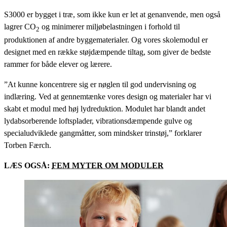
S3000 er bygget i træ, som ikke kun er let at genanvende, men også
lagrer CO
og minimerer miljøbelastningen i forhold til
2
produktionen af andre byggematerialer. Og vores skolemodul er
designet med en række støjdæmpende tiltag, som giver de bedste
rammer for både elever og lærere.
”At kunne koncentrere sig er nøglen til god undervisning og
indlæring. Ved at gennemtænke vores design og materialer har vi
skabt et modul med høj lydreduktion. Modulet har blandt andet
lydabsorberende loftsplader, vibrationsdæmpende gulve og
specialudviklede gangmåtter, som mindsker trinstøj,” forklarer
Torben Færch.
LÆS OGSÅ:
FEM MYTER OM MODULER