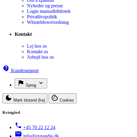
Om Expandia
Nyheder og presse
Login manualbibliotek
Privatlivspolitik
Whisteblowerordning
Kontakt
Lej hos os
Kontakt os
Arbejd hos os
Kundesupport
Sprog
Mørk tilstand (fra)
Cookies
Kvistgård
+45 70 22 12 24
info@expandia.dk