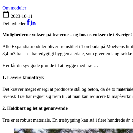
om moduler
2023-10-11
Del nyheder
Mulighederne vokser på træerne – og hos os vokser de i Sverige!
Alle Expandia-moduler bliver fremstillet i Töreboda på Moelvens limtræ
8,4 m3 træ – et bæredygtigt byggemateriale, som giver en lang række 
Her får du syv gode grunde til at bygge med træ …
1. Lavere klimaftryk
Det kræver meget energi at producere stål og beton, da de to material
Svensk Træ har regnet sig frem til, at man kan reducere klimapåvirkn
2. Holdbart og let at genanvende
Træ er et robust materiale. En træbygning kan stå i flere hundrede år, o