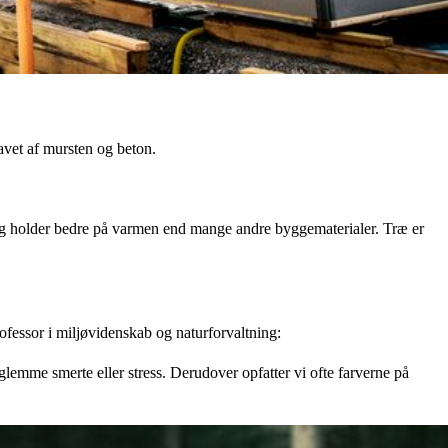
avet af mursten og beton.
ng og holder bedre på varmen end mange andre byggematerialer. Træ er
rofessor i miljøvidenskab og naturforvaltning:
glemme smerte eller stress. Derudover opfatter vi ofte farverne på